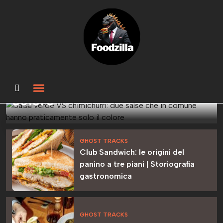
GHOST TRACKS
Salsa verde VS chimichurri:
due salse che in comune
hanno praticamente solo il
colore
GHOST TRACKS
Club Sandwich: le origini del
panino a tre piani | Storiografia
gastronomica
GHOST TRACKS