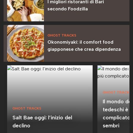
I migliori ristoranti di Bari
secondo Foodzilla
GHOST TRACKS
Okonomiyaki: il comfort food
giapponese che crea dipendenza
GHOST TRACKS
Il mondo dei
GHOST TRACKS
tedeschi è m
Salt Bae oggi: l’inizio del
complicato 
declino
sembri