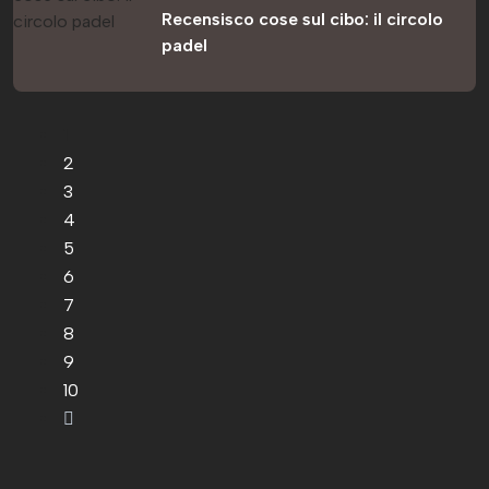
Recensisco cose sul cibo: il circolo
padel
1
2
3
4
5
6
7
8
9
10