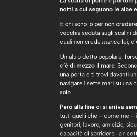
La storia di porte e portoni 
notti a cui seguono le albe 
E chi sono io per non credere 
vecchia seduta sugli scalini d
quali non crede
manco
lei, c
Un altro detto popolare, fors
c’è di mezzo il mare
. Second
una porta e ti trovi davanti un
navigare i sette mari su una
solo.
Però alla fine ci si arriva s
tutti quelli che – come me –
genitori, lavoro, amicizie, sic
capacità di sorridere, la ricet