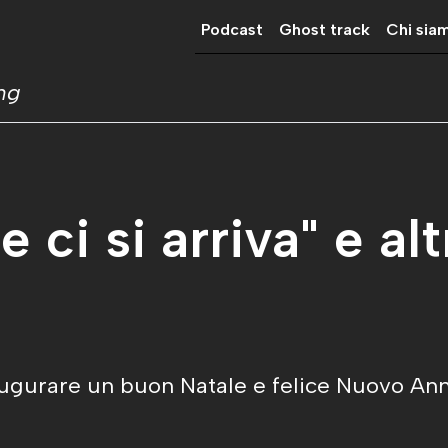
Podcast
Ghost track
Chi sia
ing
ne ci si arriva" e al
 augurare un buon Natale e felice Nuovo Anno