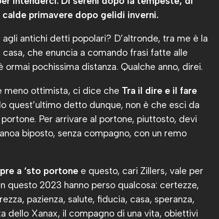
per intenderci. Di sereni dopo la tempeste, di
e calde primavere dopo gelidi inverni.
agli antichi detti popolari? D’altronde, tra me è la
i casa, che enuncia a comando frasi fatte alle
’è ormai pochissima distanza. Qualche anno, direi.
e meno ottimista, ci dice che
Tra il dire e il fare
o quest’ultimo detto dunque, non è che esci da
 portone. Per arrivare al portone, piuttosto, devi
 canoa biposto, senza compagno, con un remo
empre a ‘sto portone
e questo, cari Zillers, vale per
 in questo 2023 hanno perso qualcosa: certezze,
urezza, pazienza, salute, fiducia, casa, speranza,
ta dello Xanax, il compagno di una vita, obiettivi