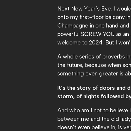
Next New Year’s Eve, I would l
onto my first-floor balcony in
Champagne in one hand and an
powerful SCREW YOU as an a
welcome to 2024. But I won’t. A
A whole series of proverbs ind
the future, because when som
something even greater is abo
It’s the story of doors and 
storm, of nights followed b
And who am I not to believe i
between me and the old lady s
doesn’t even believe in, is ve