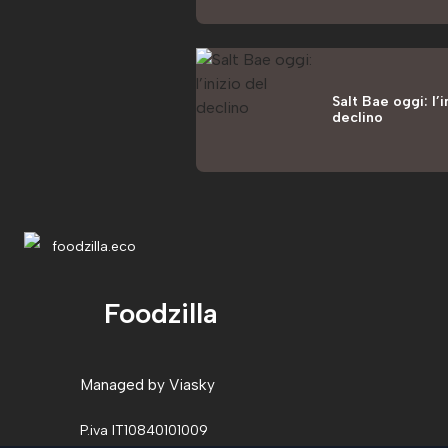
Salt Bae oggi: l’i
declino
Foodzilla
Managed by
Viasky
P.iva IT10840101009