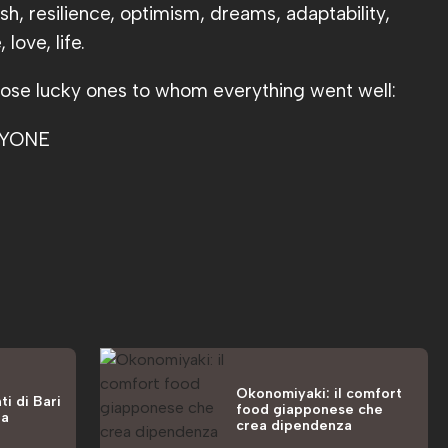
h, resilience, optimism, dreams, adaptability,
love, life.
those lucky ones to whom everything went well:
RYONE
Okonomiyaki: il comfort
ti di Bari
food giapponese che
la
crea dipendenza