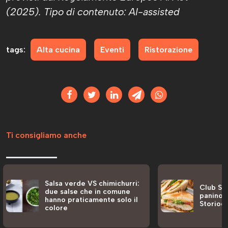
(2025). Tipo di contenuto: AI-assisted
tags:
Alta cucina
Eventi
Ristorazione
Ti consigliamo anche
Salsa verde VS chimichurri:
Club San
due salse che in comune
panino a
hanno praticamente solo il
Storiog
colore