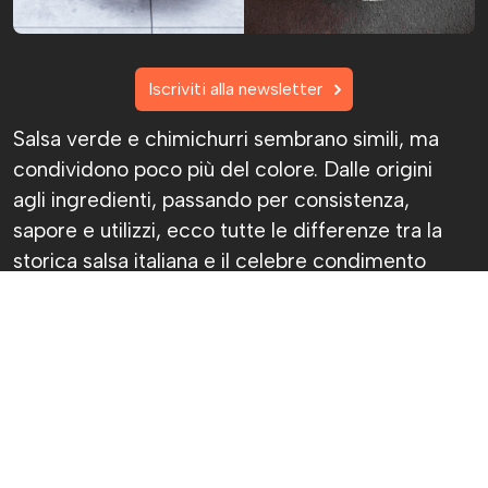
Iscriviti alla newsletter
Salsa verde e chimichurri sembrano simili, ma
condividono poco più del colore. Dalle origini
agli ingredienti, passando per consistenza,
sapore e utilizzi, ecco tutte le differenze tra la
storica salsa italiana e il celebre condimento
argentino.
Chiara Fantasia
Pubblicato il 7 ago 2026
Sì, ok, avranno pure lo stesso colore, ma
chimichurri e salsa verde non sono la stessa
cosa. Anzi, prova a dirlo davanti a qualcuno che