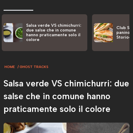
Salsa verde VS chimichurri:
Club San
due salse che in comune
panino a
hanno praticamente solo il
Storiog
colore
HOME
GHOST TRACKS
Salsa verde VS chimichurri: due
salse che in comune hanno
praticamente solo il colore