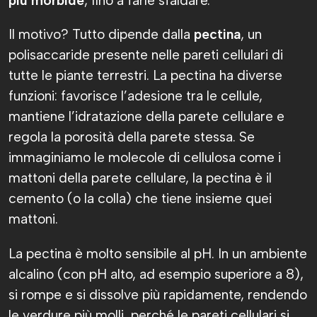
più morbide
, fino a farle sfaldare.
Il motivo? Tutto dipende dalla
pectina
, un
polisaccaride presente nelle pareti cellulari di
tutte le piante terrestri. La pectina ha diverse
funzioni: favorisce l’adesione tra le cellule,
mantiene l’idratazione della parete cellulare e
regola la porosità della parete stessa. Se
immaginiamo le molecole di cellulosa come i
mattoni della parete cellulare, la pectina è il
cemento (o la colla) che tiene insieme quei
mattoni.
La pectina è molto sensibile al pH. In un ambiente
alcalino (con pH alto, ad esempio superiore a 8),
si rompe e si dissolve più rapidamente, rendendo
le verdure più molli, perché le pareti cellulari si