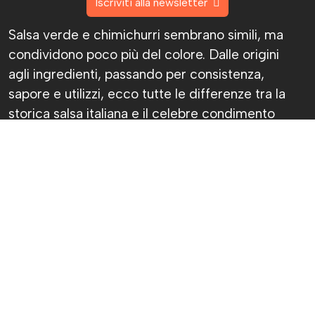
Iscriviti alla newsletter
Salsa verde e chimichurri sembrano simili, ma
condividono poco più del colore. Dalle origini
agli ingredienti, passando per consistenza,
sapore e utilizzi, ecco tutte le differenze tra la
storica salsa italiana e il celebre condimento
argentino.
Chiara Fantasia
Pubblicato il 7 ago 2026
Sì, ok, avranno pure lo stesso colore, ma
chimichurri e salsa verde non sono la stessa
cosa. Anzi, prova a dirlo davanti a qualcuno che
ci capisce davvero di cucina: lo spilucchino
potrebbe diventare un’arma impropria.