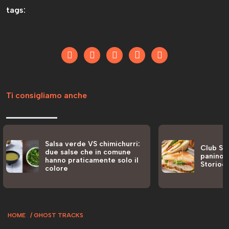
tags:
Ti consigliamo anche
Salsa verde VS chimichurri:
Club San
due salse che in comune
panino a
hanno praticamente solo il
Storiog
colore
HOME
GHOST TRACKS