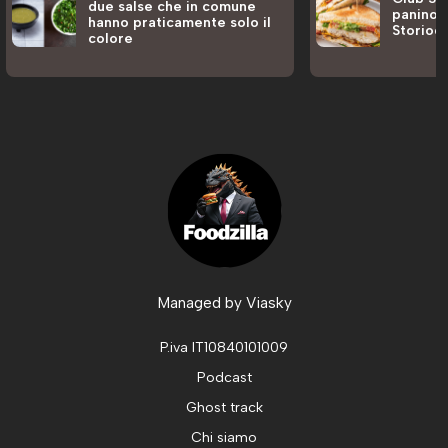
due salse che in comune
panino a
hanno praticamente solo il
Storiog
colore
Managed by
Viasky
P.iva IT10840101009
Podcast
Ghost track
Chi siamo