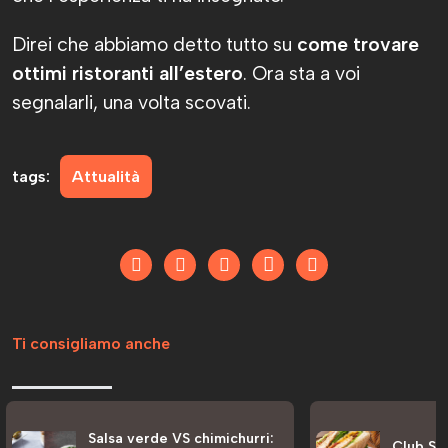
Direi che abbiamo detto tutto su
come trovare
ottimi ristoranti all’estero
. Ora sta a voi
segnalarli, una volta scovati.
tags:
Attualità
Ti consigliamo anche
Salsa verde VS chimichurri:
Club San