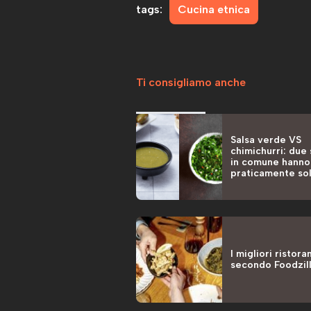
tags:
Cucina etnica
Ti consigliamo anche
Salsa verde VS
chimichurri: due
in comune hanno
praticamente sol
colore
I migliori ristoran
secondo Foodzil