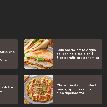
Club Sandwich: le origini
 salse che
del panino a tre piani |
Storiografia gastronomica
o il
Okonomiyaki: il comfort
ti di Bari
food giapponese che
la
crea dipendenza