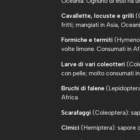
Oceania. Ognuno di essi ha un
Cavallette, locuste e grilli
(O
fritti; mangiati in Asia, Ocea
Formiche e termiti
(Hymenopt
volte limone. Consumati in A
Larve di vari coleotteri
(Cole
con pelle; molto consumati i
Bruchi di falene
(Lepidoptera)
Africa.
Scarafaggi
(Coleoptera): sapo
Cimici
(Hemiptera): sapore c