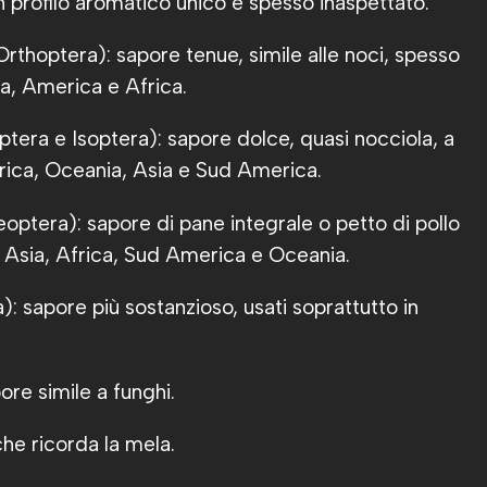
 profilo aromatico unico e spesso inaspettato:
rthoptera): sapore tenue, simile alle noci, spesso
nia, America e Africa.
era e Isoptera): sapore dolce, quasi nocciola, a
frica, Oceania, Asia e Sud America.
optera): sapore di pane integrale o petto di pollo
n Asia, Africa, Sud America e Oceania.
: sapore più sostanzioso, usati soprattutto in
re simile a funghi.
he ricorda la mela.