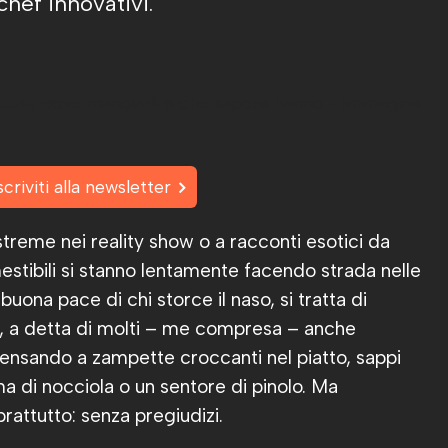
chef innovativi.
scriviti alla newsletter
treme nei reality show o a racconti esotici da
mestibili si stanno lentamente facendo strada nelle
buona pace di chi storce il naso, si tratta di
i e, a detta di molti – me compresa – anche
 pensando a zampette croccanti nel piatto, sappi
ma di nocciola o un sentore di pinolo. Ma
attutto: senza pregiudizi.