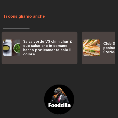
Ti consigliamo anche
Salsa verde VS chimichurri:
Club San
due salse che in comune
panino a
hanno praticamente solo il
Storiog
colore