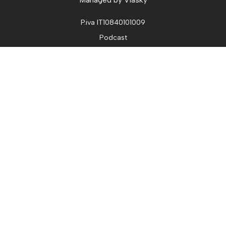
P.iva IT10840101009
Podcast
Ghost track
Chi siamo
Contatti
Dichiarazione di accessibilità
© 2024 - 2026 Copyright
Le tue preferenze relative alla privacy
Informativa sulla raccolta