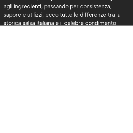
agli ingredienti, passando per consistenza,
sapore e utilizzi, ecco tutte le differenze tra la
storica salsa italiana e il celebre condimento
argentino.
Chiara Fantasia
Pubblicato il 7 ago 2026
Sì, ok, avranno pure lo stesso colore, ma
chimichurri e salsa verde non sono la stessa
cosa. Anzi, prova a dirlo davanti a qualcuno che
ci capisce davvero di cucina: lo spilucchino
potrebbe diventare un’arma impropria.
La salsa verde piemontese nasce nelle cucine
italiane e accompagna il bollito da generazioni. Il
chimichurri, invece, è uno dei simboli della cucina