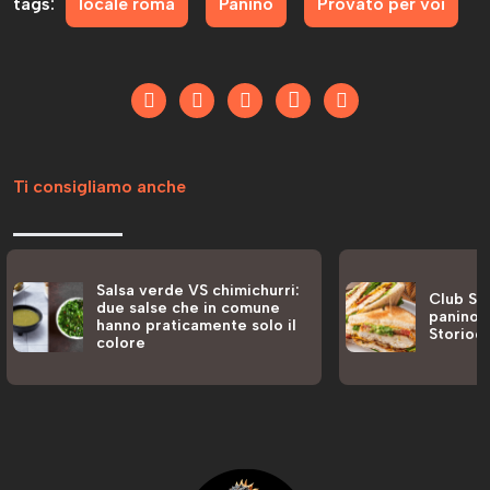
tags:
locale roma
Panino
Provato per voi
Ti consigliamo anche
Salsa verde VS chimichurri:
Club San
due salse che in comune
panino a
hanno praticamente solo il
Storiog
colore