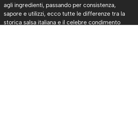
agli ingredienti, passando per consistenza,
sapore e utilizzi, ecco tutte le differenze tra la
storica salsa italiana e il celebre condimento
argentino.
Chiara Fantasia
Pubblicato il 7 ago 2026
Sì, ok, avranno pure lo stesso colore, ma
chimichurri e salsa verde non sono la stessa
cosa. Anzi, prova a dirlo davanti a qualcuno che
ci capisce davvero di cucina: lo spilucchino
potrebbe diventare un’arma impropria.
La salsa verde piemontese nasce nelle cucine
italiane e accompagna il bollito da generazioni. Il
chimichurri, invece, è uno dei simboli della cucina