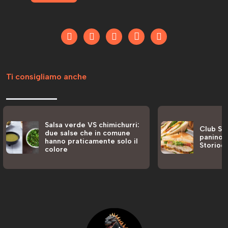
Ti consigliamo anche
Salsa verde VS chimichurri:
Club San
due salse che in comune
panino a
hanno praticamente solo il
Storiog
colore