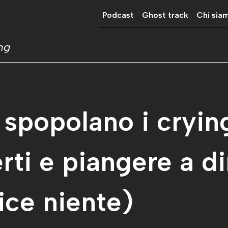
Podcast
Ghost track
Chi sia
ing
 spopolano i cryin
rti e piangere a di
ice niente)