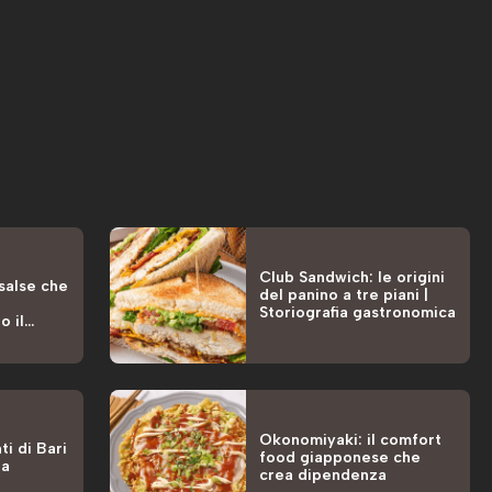
Club Sandwich: le origini
 salse che
del panino a tre piani |
Storiografia gastronomica
o il
Okonomiyaki: il comfort
ti di Bari
food giapponese che
la
crea dipendenza