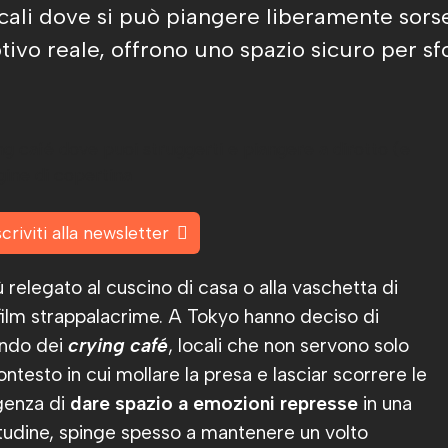
ocali dove si può piangere liberamente sors
vo reale, offrono uno spazio sicuro per sfo
scriviti alla newsletter
ù relegato al cuscino di casa o alla vaschetta di
film strappalacrime. A Tokyo hanno deciso di
endo dei
crying café
, locali che non servono solo
ntesto in cui mollare la presa e lasciar scorrere le
igenza di
dare spazio a emozioni represse
in una
itudine, spinge spesso a mantenere un volto