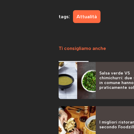
tags:
Attualità
Ti consigliamo anche
Salsa verde VS
chimichurri: due
in comune hanno
praticamente sol
colore
I migliori ristoran
secondo Foodzil