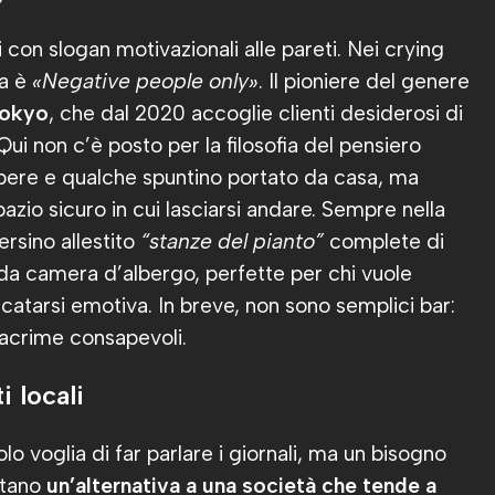
i con slogan motivazionali alle pareti. Nei crying
ta è
«Negative people only»
. Il pioniere del genere
Tokyo
, che dal 2020 accoglie clienti desiderosi di
 Qui non c’è posto per la filosofia del pensiero
 bere e qualche spuntino portato da casa, ma
pazio sicuro in cui lasciarsi andare. Sempre nella
ersino allestito
“stanze del pianto”
complete di
da camera d’albergo, perfette per chi vuole
 catarsi emotiva. In breve, non sono semplici bar:
lacrime consapevoli.
 locali
o voglia di far parlare i giornali, ma un bisogno
ntano
un’alternativa a una società che tende a