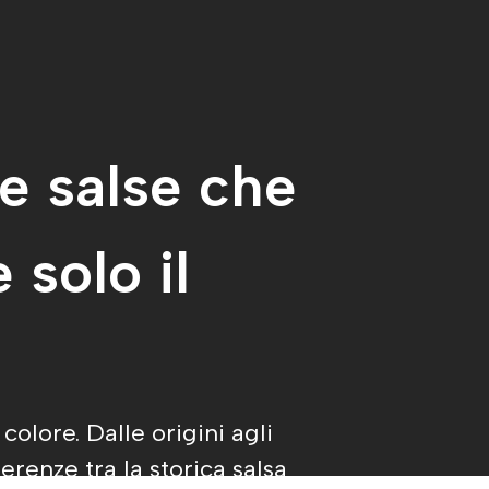
e salse che
solo il
olore. Dalle origini agli
erenze tra la storica salsa