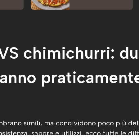
VS chimichurri: du
anno praticamente 
brano simili, ma condividono poco più del c
istenza, sapore e utilizzi, ecco tutte le diff