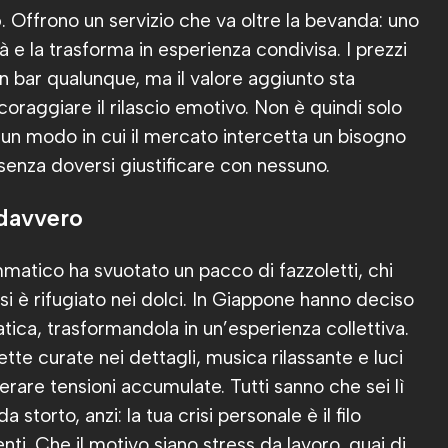
o
. Offrono un servizio che va oltre la bevanda: uno
tà e la trasforma in esperienza condivisa. I prezzi
 un bar qualunque, ma il valore aggiunto sta
oraggiare il rilascio emotivo. Non è quindi solo
un modo in cui il mercato intercetta un bisogno
 senza doversi giustificare con nessuno.
 davvero
mmatico ha svuotato un pacco di fazzoletti, chi
 è rifugiato nei dolci. In Giappone hanno deciso
ratica, trasformandola in un’esperienza collettiva.
ette curate nei dettagli, musica rilassante e luci
berare tensioni accumulate. Tutti sanno che sei lì
storto, anzi: la tua crisi personale è il filo
ti. Che il motivo siano stress da lavoro, guai di