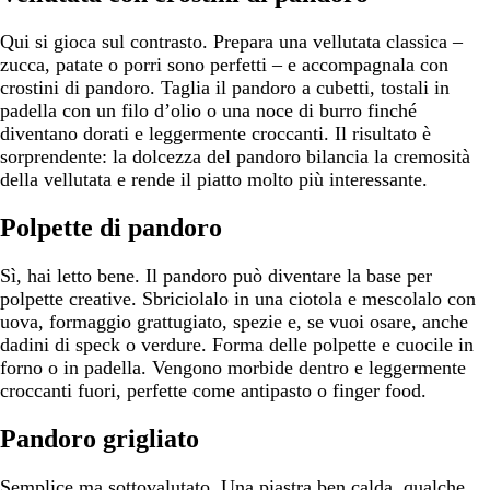
Qui si gioca sul contrasto. Prepara una vellutata classica –
zucca, patate o porri sono perfetti – e accompagnala con
crostini di pandoro. Taglia il pandoro a cubetti, tostali in
padella con un filo d’olio o una noce di burro finché
diventano dorati e leggermente croccanti. Il risultato è
sorprendente: la dolcezza del pandoro bilancia la cremosità
della vellutata e rende il piatto molto più interessante.
Polpette di pandoro
Sì, hai letto bene. Il pandoro può diventare la base per
polpette creative. Sbriciolalo in una ciotola e mescolalo con
uova, formaggio grattugiato, spezie e, se vuoi osare, anche
dadini di speck o verdure. Forma delle polpette e cuocile in
forno o in padella. Vengono morbide dentro e leggermente
croccanti fuori, perfette come antipasto o finger food.
Pandoro grigliato
Semplice ma sottovalutato. Una piastra ben calda, qualche