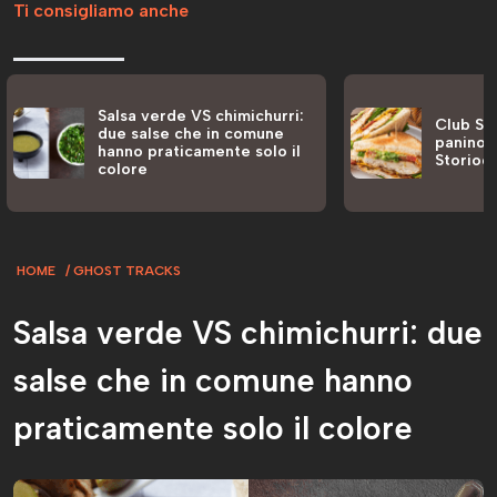
Ti consigliamo anche
Salsa verde VS chimichurri:
Club San
due salse che in comune
panino a
hanno praticamente solo il
Storiog
colore
HOME
GHOST TRACKS
Salsa verde VS chimichurri: due
salse che in comune hanno
praticamente solo il colore