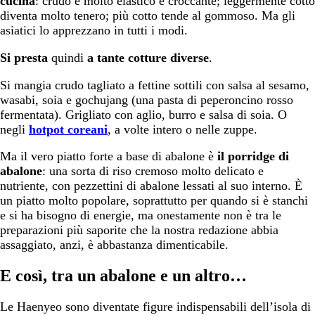
cucina
: crudo è molto elastico e croccante; leggermente cotto
diventa molto tenero; più cotto tende al gommoso. Ma gli
asiatici lo apprezzano in tutti i modi.
Si presta
quindi
a tante cotture diverse
.
Si mangia crudo tagliato a fettine sottili con salsa al sesamo,
wasabi, soia e gochujang (una pasta di peperoncino rosso
fermentata). Grigliato con aglio, burro e salsa di soia. O
negli
hotpot coreani
, a volte intero o nelle zuppe.
Ma il vero piatto forte a base di abalone è
il porridge di
abalone
: una sorta di riso cremoso molto delicato e
nutriente, con pezzettini di abalone lessati al suo interno. È
un piatto molto popolare, soprattutto per quando si è stanchi
e si ha bisogno di energie, ma onestamente non è tra le
preparazioni più saporite che la nostra redazione abbia
assaggiato, anzi, è abbastanza dimenticabile.
E così, tra un abalone e un altro…
Le Haenyeo sono diventate figure indispensabili dell’isola di