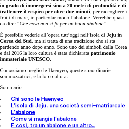
in grado di immergersi sino a 20 metri di profondità e di
trattenere il respiro per oltre due minuti
, per raccogliere i
frutti di mare, in particolar modo l’abalone. Verrebbe quasi
da dire: “
Che cosa non si fa per un buon abalone
”.
È possibile vederle all’opera tutt’oggi nell’isola di
Jeju in
Corea del Sud
, ma si tratta di una tradizione che si sta
perdendo anno dopo anno. Sono uno dei simboli della Corea
e dal 2016 la loro cultura è stata dichiarata
patrimonio
immateriale UNESCO
.
Conosciamo meglio le Haenyeo, queste straordinarie
sommozzatrici, e la loro cultura.
Sommario
Chi sono le Haenyeo
L’isola di Jeju, una società semi-matriarcale
L’abalone
Come si mangia l’abalone
E così, tra un abalone e un altro…