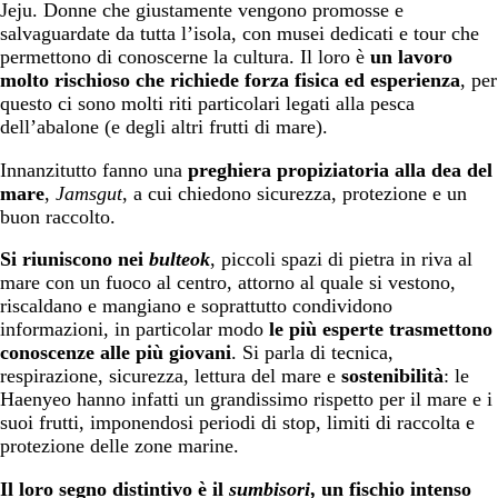
Jeju. Donne che giustamente vengono promosse e
salvaguardate da tutta l’isola, con musei dedicati e tour che
permettono di conoscerne la cultura. Il loro è
un lavoro
molto rischioso che richiede forza fisica ed esperienza
, per
questo ci sono molti riti particolari legati alla pesca
dell’abalone (e degli altri frutti di mare).
Innanzitutto fanno una
preghiera propiziatoria alla dea del
mare
,
Jamsgut
, a cui chiedono sicurezza, protezione e un
buon raccolto.
Si riuniscono nei
bulteok
, piccoli spazi di pietra in riva al
mare con un fuoco al centro, attorno al quale si vestono,
riscaldano e mangiano e soprattutto condividono
informazioni, in particolar modo
le più esperte trasmettono
conoscenze alle più giovani
. Si parla di tecnica,
respirazione, sicurezza, lettura del mare e
sostenibilità
: le
Haenyeo hanno infatti un grandissimo rispetto per il mare e i
suoi frutti, imponendosi periodi di stop, limiti di raccolta e
protezione delle zone marine.
Il loro segno distintivo è il
sumbisori
, un fischio intenso