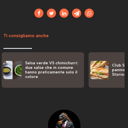
Ti consigliamo anche
Salsa verde VS chimichurri:
Club San
due salse che in comune
panino a
hanno praticamente solo il
Storiog
colore