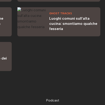
GHOST TRACKS
me
Luoghi comuni sull’alta
a
cucina: smontiamo qualche
fesseria
 dei
Podcast