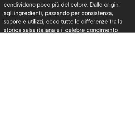
condividono poco più del colore. Dalle origini
agli ingredienti, passando per consistenza,
sapore e utilizzi, ecco tutte le differenze tra la
storica salsa italiana e il celebre condimento
argentino.
Chiara Fantasia
Pubblicato il 7 ago 2026
Sì, ok, avranno pure lo stesso colore, ma
chimichurri e salsa verde non sono la stessa
cosa. Anzi, prova a dirlo davanti a qualcuno che
ci capisce davvero di cucina: lo spilucchino
potrebbe diventare un’arma impropria.
La salsa verde piemontese nasce nelle cucine
italiane e accompagna il bollito da generazioni. Il