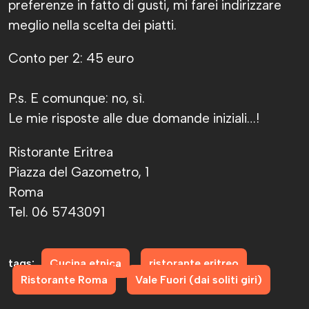
preferenze in fatto di gusti, mi farei indirizzare
meglio nella scelta dei piatti.
Conto per 2: 45 euro
P.s. E comunque: no, sì.
Le mie risposte alle due domande iniziali…!
Ristorante Eritrea
Piazza del Gazometro, 1
Roma
Tel. 06 5743091
tags:
Cucina etnica
ristorante eritreo
Ristorante Roma
Vale Fuori (dai soliti giri)