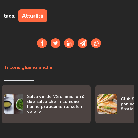
tags:
Attualità
Ti consigliamo anche
Salsa verde VS chimichurri:
Club San
due salse che in comune
panino a
hanno praticamente solo il
Storiog
colore