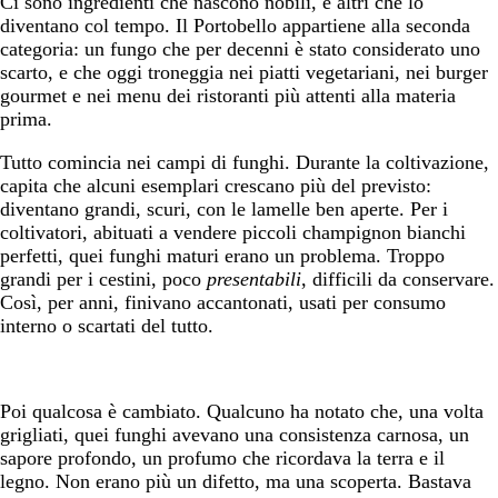
Ci sono ingredienti che nascono nobili, e altri che lo
diventano col tempo. Il Portobello appartiene alla seconda
categoria: un fungo che per decenni è stato considerato uno
scarto, e che oggi troneggia nei piatti vegetariani, nei burger
gourmet e nei menu dei ristoranti più attenti alla materia
prima.
Tutto comincia nei campi di funghi. Durante la coltivazione,
capita che alcuni esemplari crescano più del previsto:
diventano grandi, scuri, con le lamelle ben aperte. Per i
coltivatori, abituati a vendere piccoli champignon bianchi
perfetti, quei funghi maturi erano un problema. Troppo
grandi per i cestini, poco
presentabili
, difficili da conservare.
Così, per anni, finivano accantonati, usati per consumo
interno o scartati del tutto.
Poi qualcosa è cambiato. Qualcuno ha notato che, una volta
grigliati, quei funghi avevano una consistenza carnosa, un
sapore profondo, un profumo che ricordava la terra e il
legno. Non erano più un difetto, ma una scoperta. Bastava