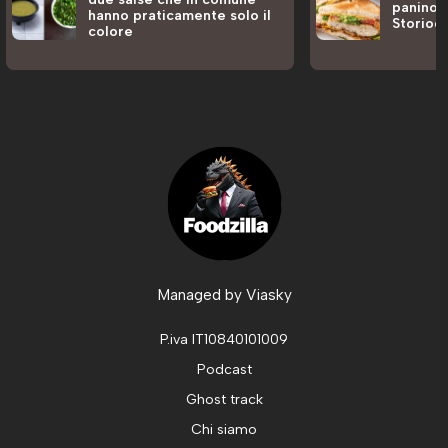
panino a
hanno praticamente solo il
Storiog
colore
Managed by
Viasky
P.iva IT10840101009
Podcast
Ghost track
Chi siamo