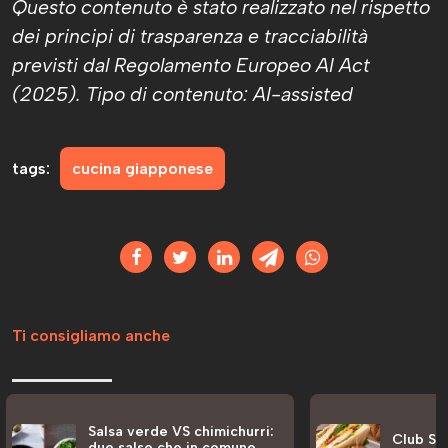
Questo contenuto è stato realizzato nel rispetto
dei principi di trasparenza e tracciabilità
previsti dal Regolamento Europeo AI Act
(2025). Tipo di contenuto: AI-assisted
tags:
cucina giapponese
Ti consigliamo anche
Salsa verde VS chimichurri:
Club San
due salse che in comune