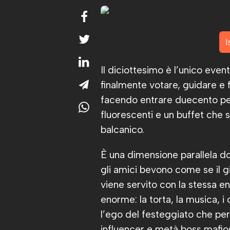
I
Il diciottesimo è l’unico eve
finalmente votare, guidare e
facendo entrare duecento pers
fluorescenti e un buffet che
balcanico.
È una dimensione parallela dov
gli amici bevono come se il gi
viene servito con la stessa e
enorme: la torta, la musica, i
l’ego del festeggiato che per 
influencer e metà boss mafio