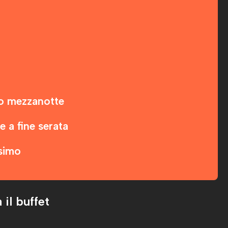
po mezzanotte
e a fine serata
esimo
 il buffet