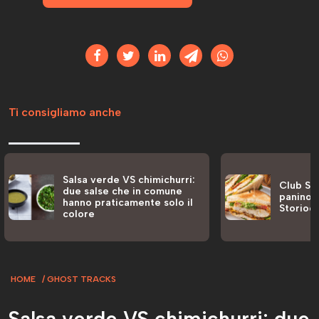
Ti consigliamo anche
Salsa verde VS chimichurri:
Club San
due salse che in comune
panino a
hanno praticamente solo il
Storiog
colore
HOME
GHOST TRACKS