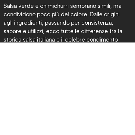
Salsa verde e chimichurri sembrano simili, ma
condividono poco più del colore. Dalle origini
agli ingredienti, passando per consistenza,
sapore e utilizzi, ecco tutte le differenze tra la
storica salsa italiana e il celebre condimento
argentino.
Chiara Fantasia
Pubblicato il 7 ago 2026
Sì, ok, avranno pure lo stesso colore, ma
chimichurri e salsa verde non sono la stessa
cosa. Anzi, prova a dirlo davanti a qualcuno che
ci capisce davvero di cucina: lo spilucchino
potrebbe diventare un’arma impropria.
La salsa verde piemontese nasce nelle cucine