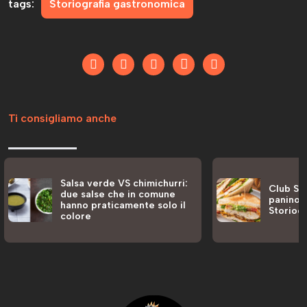
tags:
Storiografia gastronomica
Ti consigliamo anche
Salsa verde VS chimichurri:
Club San
due salse che in comune
panino a
hanno praticamente solo il
Storiog
colore