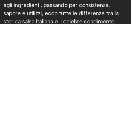
agli ingredienti, passando per consistenza,
sapore e utilizzi, ecco tutte le differenze tra la
storica salsa italiana e il celebre condimento
argentino.
Chiara Fantasia
Pubblicato il 7 ago 2026
Sì, ok, avranno pure lo stesso colore, ma
chimichurri e salsa verde non sono la stessa
cosa. Anzi, prova a dirlo davanti a qualcuno che
ci capisce davvero di cucina: lo spilucchino
potrebbe diventare un’arma impropria.
La salsa verde piemontese nasce nelle cucine
italiane e accompagna il bollito da generazioni. Il
chimichurri, invece, è uno dei simboli della cucina