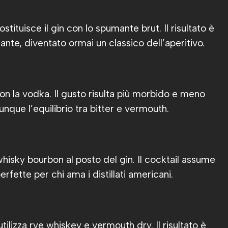
stituisce il gin con lo spumante brut. Il risultato è
zante, diventato ormai un classico dell’aperitivo.
 con la vodka. Il gusto risulta più morbido e meno
ue l’equilibrio tra bitter e vermouth.
 whisky bourbon al posto del gin. Il cocktail assume
rfette per chi ama i distillati americani.
tilizza rye whiskey e vermouth dry. Il risultato è