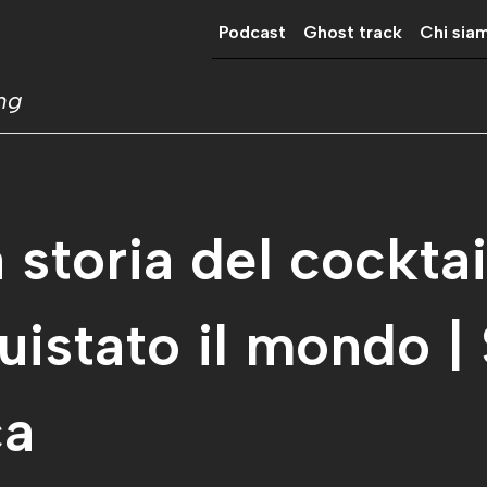
Podcast
Ghost track
Chi sia
ing
a storia del cocktai
istato il mondo | 
ca