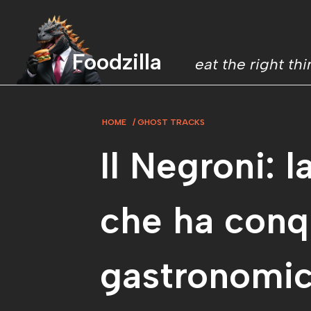
Foodzilla
eat the right th
HOME
GHOST TRACKS
Il Negroni: l
che ha conqu
gastronomi